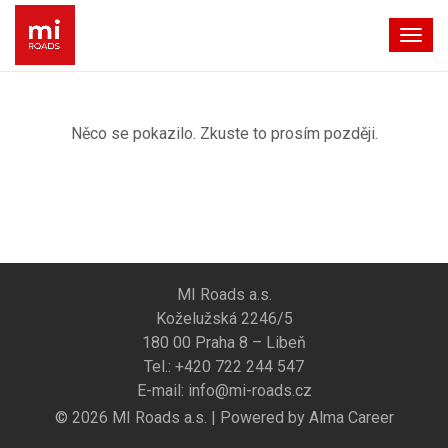
Togg
navig
Něco se pokazilo. Zkuste to prosím později.
MI Roads a.s.
Koželužská 2246/5
180 00 Praha 8 – Libeň
Tel.:
+420 722 244 547
E-mail:
info@mi-roads.cz
© 2026 MI Roads a.s. | Powered by
Alma Career