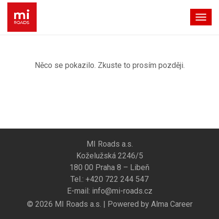
Togg
navig
Něco se pokazilo. Zkuste to prosím později.
MI Roads a.s.
Koželužská 2246/5
180 00 Praha 8 – Libeň
Tel.:
+420 722 244 547
E-mail:
info@mi-roads.cz
© 2026 MI Roads a.s. | Powered by
Alma Career